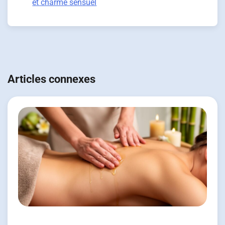
et charme sensuel
Navigation
de
Articles connexes
l’article