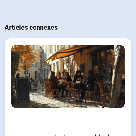
Navigation
de
Articles connexes
l’article